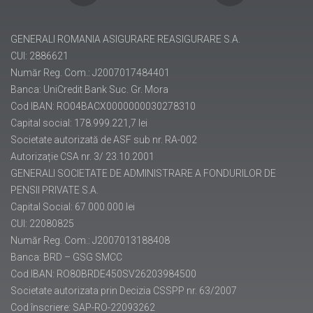
GENERALI ROMANIA ASIGURARE REASIGURARE S.A.
CUI: 2886621
Număr Reg. Com.: J2007017484401
Banca: UniCredit Bank Suc. Gr. Mora
Cod IBAN: RO04BACX0000000030278310
Capital social: 178.999.221,7 lei
Societate autorizată de ASF sub nr. RA-002
Autorizație CSA nr. 3/ 23.10.2001
GENERALI SOCIETATE DE ADMINISTRARE A FONDURILOR DE
PENSII PRIVATE S.A.
Capital Social: 67.000.000 lei
CUI: 22080825
Număr Reg. Com.: J2007013188408
Banca: BRD – GSG SMCC
Cod IBAN: RO80BRDE450SV26203984500
Societate autorizata prin Decizia CSSPP nr. 63/2007
Cod înscriere: SAP-RO-22093262