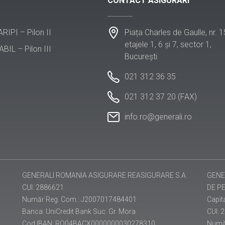
CONTACT ASIGURĂRI
Piața Charles de Gaulle, nr. 1
 ARIPI – Pilon II
etajele 1, 6 și 7, sector 1,
ABIL – Pilon III
București
021 312 36 35
021 312 37 20 (FAX)
info.ro@generali.ro
GENERALI ROMANIA ASIGURARE REASIGURARE S.A.
GENE
CUI: 2886621
DE PE
Număr Reg. Com.: J2007017484401
Capita
Banca: UniCredit Bank Suc. Gr. Mora
CUI: 
Cod IBAN: RO04BACX0000000030278310
Numă