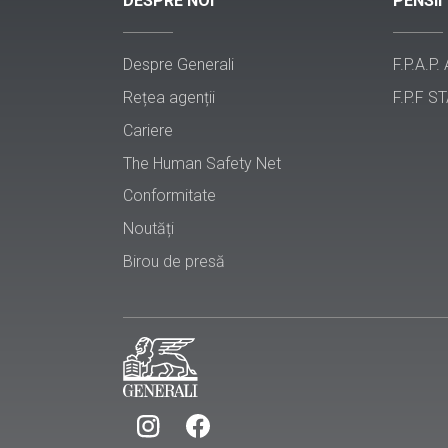
DESPRE NOI
PENSII
Despre Generali
F.P.A.P.
Rețea agenții
F.P.F ST
Cariere
The Human Safety Net
Conformitate
Noutăți
Birou de presă