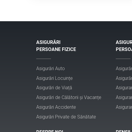
Asigurări pentru Angajați
Asigurări Auto
Asigurarea IMM
ASIGURĂRI
ASIGUR
PERSOANE FIZICE
PERSOA
Asigurarea de răspundere civilă
Asigurări Auto
Asigurăr
Asigurarea de accidente
Asigurări Locuințe
Asigurăr
Asigurări de Viață
Asigura
Asigurări de Călătorii și Vacanțe
Asigura
Asigurări Accidente
Asigura
Asigurări Private de Sănătate