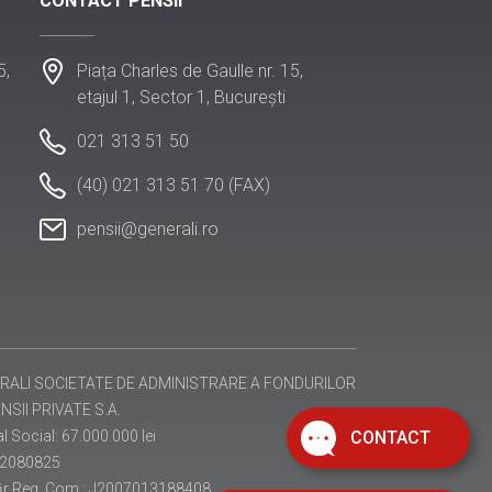
CONTACT PENSII
5,
Piața Charles de Gaulle nr. 15,
etajul 1, Sector 1, București
021 313 51 50
(40) 021 313 51 70 (FAX)
pensii@generali.ro
RALI SOCIETATE DE ADMINISTRARE A FONDURILOR
NSII PRIVATE S.A.
l Social: 67.000.000 lei
CONTACT
22080825
r Reg. Com.: J2007013188408