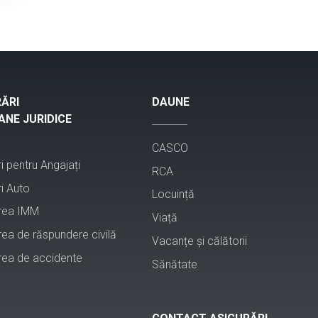
ĂRI
DAUNE
NE JURIDICE
CASCO
i pentru Angajați
RCA
i Auto
Locuință
rea IMM
Viață
rea de răspundere civilă
Vacanțe și călătorii
rea de accidente
Sănătate