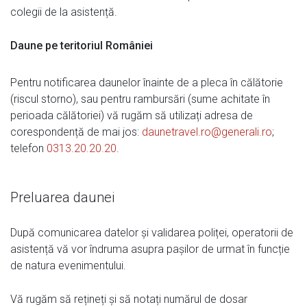
colegii de la asistență.
Daune pe teritoriul României
Pentru notificarea daunelor înainte de a pleca în călătorie
(riscul storno), sau pentru rambursări (sume achitate în
perioada călătoriei) vă rugăm să utilizați adresa de
corespondență de mai jos:
daunetravel.ro@generali.ro
;
telefon
0313.20.20.20
.
Preluarea daunei
După comunicarea datelor și validarea poliței, operatorii de
asistență vă vor îndruma asupra pașilor de urmat în funcție
de natura evenimentului.
Vă rugăm să rețineți și să notați numărul de dosar