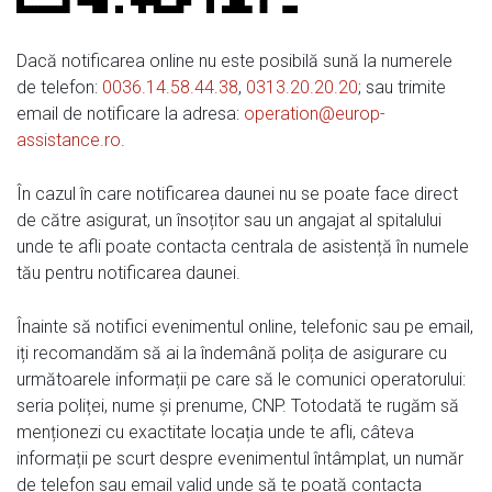
Dacă notificarea online nu este posibilă sună la numerele
de telefon:
0036.14.58.44.38
,
0313.20.20.20
; sau trimite
email de notificare la adresa:
operation@europ-
assistance.ro
.
În cazul în care notificarea daunei nu se poate face direct
de către asigurat, un însoțitor sau un angajat al spitalului
unde te afli poate contacta centrala de asistență în numele
tău pentru notificarea daunei.
Înainte să notifici evenimentul online, telefonic sau pe email,
iți recomandăm să ai la îndemână polița de asigurare cu
următoarele informații pe care să le comunici operatorului:
seria poliței, nume și prenume, CNP. Totodată te rugăm să
menționezi cu exactitate locația unde te afli, câteva
informații pe scurt despre evenimentul întâmplat, un număr
de telefon sau email valid unde să te poată contacta