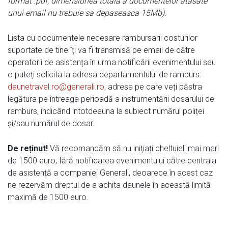
format .pdf, dimensiunea totala a documentelor atasate
unui email nu trebuie sa depaseasca 15Mb).
Lista cu documentele necesare rambursarii costurilor
suportate de tine îți va fi transmisă pe email de către
operatorii de asistența în urma notificării evenimentului sau
o puteți solicita la adresa departamentului de ramburs:
daunetravel.ro@generali.ro
, adresa pe care veți păstra
legătura pe întreaga perioadă a instrumentării dosarului de
ramburs, indicând intotdeauna la subiect numărul poliței
și/sau numărul de dosar.
De reținut!
Vă recomandăm să nu inițiați cheltuieli mai mari
de 1500 euro, fără notificarea evenimentului către centrala
de asistență a companiei Generali, deoarece în acest caz
ne rezervăm dreptul de a achita daunele în această limită
maximă de 1500 euro.