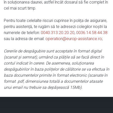
în soluționarea daunei, astfel încât dosarul să fie complet în
cel mai scurt timp.
Pentru toate celelalte riscuri cuprinse în polița de asigurare,
pentru asistență, te rugăm să te adresezi colegilor noștri la
numerele de telefon:
0040.313.20.20.20
,
0036.14.58.44.38
sau la adresa de email:
operation@europ-assistance.ro
;
Cererile de despăgubire sunt acceptate în format digital
(scanat și semnat), urmând ca plățile să se facă direct în
contul indicat în cerere. De asemenea, soluționarea
despăgubirilor în baza polițelor de călătorie se va efectua în
baza documentelor primite în format electronic (scanate în
format .pdf, dimensiunea totală a documentelor atasate
unui email nu trebuie sa depășească 15Mb).