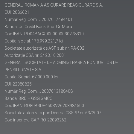
GENERALI ROMANIA ASIGURARE REASIGURARE S.A.
CUI: 2886621
Număr Reg. Com.: J2007017484401
Banca: UniCredit Bank Suc. Gr. Mora
Cod IBAN: RO04BACX0000000030278310
Capital social: 178.999.221,7 lei
Societate autorizată de ASF sub nr. RA-002
Autorizație CSA nr. 3/ 23.10.2001
GENERALI SOCIETATE DE ADMINISTRARE A FONDURILOR DE
PENSII PRIVATE S.A.
Capital Social: 67.000.000 lei
CUI: 22080825
Număr Reg. Com.: J2007013188408
Banca: BRD – GSG SMCC
Cod IBAN: RO80BRDE450SV26203984500
Societate autorizata prin Decizia CSSPP nr. 63/2007
Cod înscriere: SAP-RO-22093262