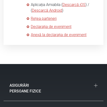
Aplicația Amiabila (
Descarcă iOS
) /
(
Descarcă Android
)
Rețea parteneri
Declarația de eveniment
Anexă la declarația de eveniment
ASIGURĂRI
PERSOANE FIZICE
Asigurări Auto