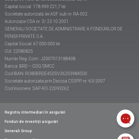
Capital social: 178.999.221,7 lei
Societate autorizată de ASF sub nr. RA-002
Autorizație CSA nr. 3/ 23.10.2001
GENERALI SOCIETATE DE ADMINISTRARE A FONDURILOR DE
PENSII PRIVATE S.A.
Capital Social: 67.000.000 lei
CUI: 22080825
Număr Reg. Com.: J2007013188408
Banca: BRD – GSG SMCC
Cod IBAN: RO80BRDE450SV26203984500
Societate autorizata prin Decizia CSSPP nr. 63/2007
Cod înscriere: SAP-RO-22093262
Registru intermediari în asigurări
Fonduri de investiții asigurări
Generali Group