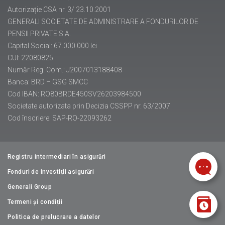
Autorizație CSA nr. 3/ 23.10.2001
GENERALI SOCIETATE DE ADMINISTRARE A FONDURILOR DE
PENSII PRIVATE S.A.
Capital Social: 67.000.000 lei
CUI: 22080825
Număr Reg. Com.: J2007013188408
Banca: BRD – GSG SMCC
Cod IBAN: RO80BRDE450SV26203984500
Societate autorizata prin Decizia CSSPP nr. 63/2007
Cod înscriere: SAP-RO-22093262
Registru intermediari în asigurări
Fonduri de investiții asigurări
Generali Group
Termeni și condiții
Politica de prelucrare a datelor