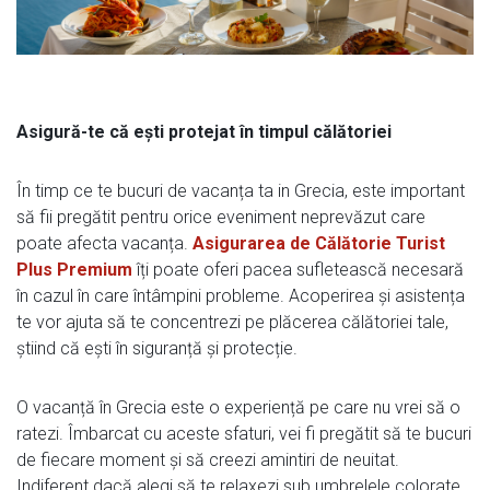
Asigură-te că ești protejat în timpul călătoriei
În timp ce te bucuri de vacanța ta in Grecia, este important
să fii pregătit pentru orice eveniment neprevăzut care
poate afecta vacanța.
Asigurarea de Călătorie Turist
Plus Premium
îți poate oferi pacea sufletească necesară
în cazul în care întâmpini probleme. Acoperirea și asistența
te vor ajuta să te concentrezi pe plăcerea călătoriei tale,
știind că ești în siguranță și protecție.
O vacanță în Grecia este o experiență pe care nu vrei să o
ratezi. Îmbarcat cu aceste sfaturi, vei fi pregătit să te bucuri
de fiecare moment și să creezi amintiri de neuitat.
Indiferent dacă alegi să te relaxezi sub umbrelele colorate