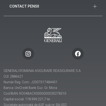
Noutăți
sector 1, București
CONTACT PENSII
Birou de presă
021 312 36 35
Piața Charles de Gaulle nr. 15, etajul 1, Sector 1,
021 312 37 20 (FAX)
București
info.ro@generali.ro
021 313 51 50
(40) 021 313 51 70 (FAX)
pensii@generali.ro
GENERALI ROMANIA ASIGURARE REASIGURARE S.A.
CUI: 2886621
Număr Reg. Com.: J2007017484401
Banca: UniCredit Bank Suc. Gr. Mora
Cod IBAN: RO04BACX0000000030278310
Capital social: 178.999.221,7 lei
Societate autorizată de ASF sub nr. RA-002