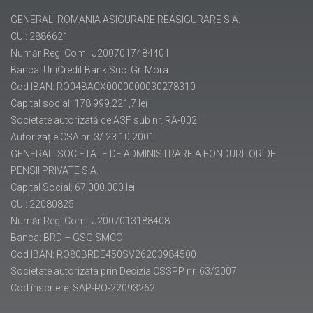
GENERALI ROMANIA ASIGURARE REASIGURARE S.A.
CUI: 2886621
Număr Reg. Com.: J2007017484401
Banca: UniCredit Bank Suc. Gr. Mora
Cod IBAN: RO04BACX0000000030278310
Capital social: 178.999.221,7 lei
Societate autorizată de ASF sub nr. RA-002
Autorizație CSA nr. 3/ 23.10.2001
GENERALI SOCIETATE DE ADMINISTRARE A FONDURILOR DE
PENSII PRIVATE S.A.
Capital Social: 67.000.000 lei
CUI: 22080825
Număr Reg. Com.: J2007013188408
Banca: BRD – GSG SMCC
Cod IBAN: RO80BRDE450SV26203984500
Societate autorizata prin Decizia CSSPP nr. 63/2007
Cod înscriere: SAP-RO-22093262