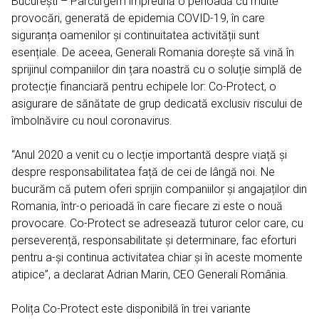
București – Parcurgem împreună o perioadă cu multe
provocări, generată de epidemia COVID-19, în care
Regulamente
siguranța oamenilor și continuitatea activității sunt
esențiale. De aceea, Generali Romania dorește să vină în
sprijinul companiilor din țara noastră cu o soluție simplă de
protecție financiară pentru echipele lor: Co-Protect, o
asigurare de sănătate de grup dedicată exclusiv riscului de
îmbolnăvire cu noul coronavirus.
“Anul 2020 a venit cu o lecție importantă despre viață și
despre responsabilitatea față de cei de lângă noi. Ne
bucurăm că putem oferi sprijin companiilor și angajaților din
Romania, într-o perioadă în care fiecare zi este o nouă
provocare. Co-Protect se adresează tuturor celor care, cu
perseverență, responsabilitate și determinare, fac eforturi
pentru a-și continua activitatea chiar și în aceste momente
atipice”, a declarat Adrian Marin, CEO Generali România.
Polița Co-Protect este disponibilă în trei variante