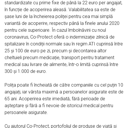
standardizate cu prime fixe de până la 22 euro per angajat,
în funcție de acoperirea aleasă. Valabilitatea sa este de
șase luni de la încheierea poliței pentru cea mai simplă
variantă de acoperire, respectiv până la finele anului 2020
pentru cele superioare. În cazul îmbolnăvirii cu noul
coronavirus, Co-Protect oferă o indemnizație zilnică de
spitalizare în condiții normale sau în regim ATI cuprinsă între
25 și 100 de euro pe zi, precum și decontarea altor
cheltuieli precum medicație, transport pentru tratament
medical sau livrare de alimente, într-o limită cuprinsă între
300 și 1.000 de euro.
Polița poate fi încheiată de către companiile cu cel puțin 10
angajați, iar vârsta maximă a persoanelor asigurate este de
65 ani. Acoperirea este imediată, fără perioade de
așteptare și fără a fi nevoie de istoricul medical pentru
persoanele asigurate.
Cu ajutorul Co-Protect, portofoliul de produse de viață și