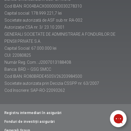
Cod IBAN: RO04BACX0000000030278310
Capital social: 178.999.221,7 lei
Societate autorizată de ASF sub nr. RA-002
Autorizație CSA nr. 3/ 23.10.2001
GENERALI SOCIETATE DE ADMINISTRARE A FONDURILOR DE
PENSII PRIVATE S.A.
Capital Social: 67.000.000 lei
CUI: 22080825
Număr Reg. Com.: J2007013188408
Banca: BRD – GSG SMCC
Cod IBAN: RO80BRDE450SV26203984500
Societate autorizata prin Decizia CSSPP nr. 63/2007
Cod înscriere: SAP-RO-22093262
Registru intermediari în asigurări
Fonduri de investiții asigurări
Generali Group