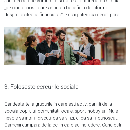
sunt cei care te vor trimite si catre altii. Intrebarea simpla
„pe cine cunosti care ar putea beneficia de informatii
despre protectie financiara?” e mai puternica decat pare.
3. Foloseste cercurile sociale
Gandeste-te la grupurile in care esti activ: parinti de la
scoala copilului, comunitati locale, sport, hobby-uri. Nu e
nevoie sa intri in discutii ca sa vinzi, ci ca sa fii cunoscut.
Oamenii cumpara de la cei in care au incredere. Cand esti