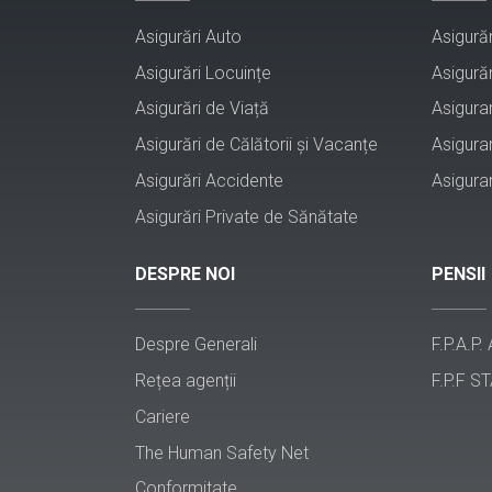
Asigurări Auto
Asigurăr
Asigurări Locuințe
Asigurăr
Asigurări de Viață
Asigura
Asigurări de Călătorii și Vacanțe
Asigura
Asigurări Accidente
Asigura
Asigurări Private de Sănătate
DESPRE NOI
PENSII
Despre Generali
F.P.A.P.
Rețea agenții
F.P.F ST
Cariere
The Human Safety Net
Conformitate