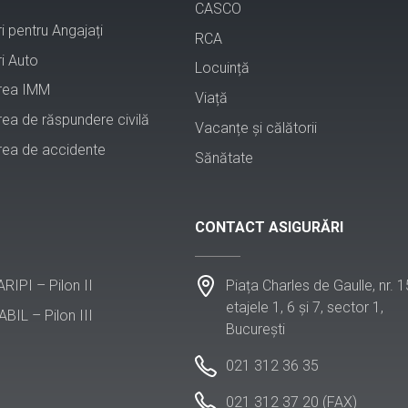
CASCO
i pentru Angajați
RCA
i Auto
Locuință
rea IMM
Viață
rea de răspundere civilă
Vacanțe și călătorii
rea de accidente
Sănătate
CONTACT ASIGURĂRI
Piața Charles de Gaulle, nr. 1
 ARIPI – Pilon II
etajele 1, 6 și 7, sector 1,
ABIL – Pilon III
București
021 312 36 35
021 312 37 20 (FAX)