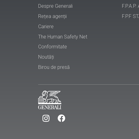
Despre Generali
F.P.A.P.
Rețea agenții
F.P.F ST
Cariere
The Human Safety Net
Conformitate
Noutăți
Birou de presă