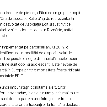
ua trecere de pietoni, alături de un grup de copii
ui “Ora de Educație Rutieră“ și de reprezentanții
 dezvoltat de Asociația Edit și susținut de
rilor și elevilor de liceu din România, astfel
rafic.
-am implementat pe parcursul anului 2019, o
ntificat noi modalități de a spori nivelul de
ând pe punctele negre din capitală, acele locuri
ictime sunt copii și adolescenți. Este nevoie de
arcă în Europa printr-o mortalitate foarte ridicată
ședintele EDIT.
a unor îmbunătățiri constante ale tuturor
orturi se traduc, în cele din urmă, prin mai multe
unt doar o parte a unui întreg, care trebuie
re a tuturor participanților la trafic”, a declarat