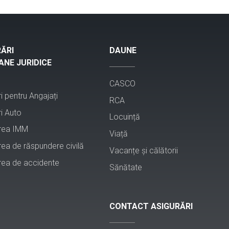
ĂRI
DAUNE
NE JURIDICE
CASCO
i pentru Angajați
RCA
i Auto
Locuință
rea IMM
Viață
rea de răspundere civilă
Vacanțe și călătorii
rea de accidente
Sănătate
CONTACT ASIGURĂRI