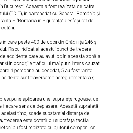
n București. Aceasta a fost realizată de către
ului (EDIT), în parteneriat cu Generali România și
uranță – “România în Siguranță” desfășurat de
cetării.
e în care peste 400 de copii din Grădinița 246 și
dul. Riscul ridicat al acestui punct de trecere
ul de accidente care au avut loc în această zonă a
 și în condițiile traficului mai puțin intens cauzat
 care 4 persoane au decedat, 5 au fost rănite
 incidente sunt traversarea neregulamentara și
i presupune aplicarea unei suprafețe rugoase, de
 pe fiecare sens de deplasare. Această suprafață
n același timp, scade substanțial distanța de
a, trecerea este dotată cu suprafață tactilă
ietoni au fost realizate cu ajutorul companiilor