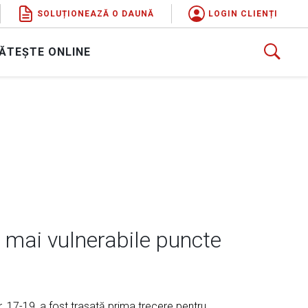
SOLUȚIONEAZĂ O DAUNĂ
LOGIN CLIENȚI
ĂTEȘTE ONLINE
N
 mai vulnerabile puncte
r. 17-19, a fost trasată prima trecere pentru