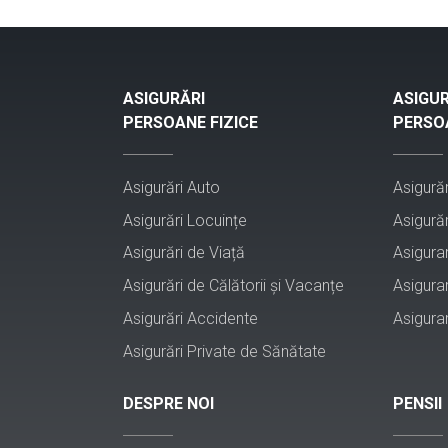
ASIGURĂRI
ASIGUR
PERSOANE FIZICE
PERSOA
Asigurări Auto
Asigurăr
Asigurări Locuințe
Asigurăr
Asigurări de Viață
Asigura
Asigurări de Călătorii și Vacanțe
Asigura
Asigurări Accidente
Asigura
Asigurări Private de Sănătate
DESPRE NOI
PENSII