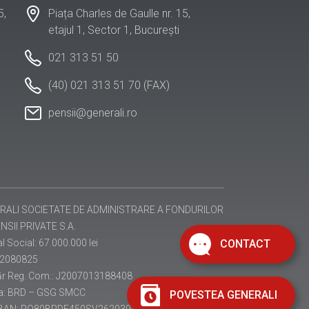
5,
Piața Charles de Gaulle nr. 15,
etajul 1, Sector 1, București
021 313 51 50
(40) 021 313 51 70 (FAX)
pensii@generali.ro
RALI SOCIETATE DE ADMINISTRARE A FONDURILOR
NSII PRIVATE S.A.
l Social: 67.000.000 lei
CONTACT
22080825
r Reg. Com.: J2007013188408
a: BRD – GSG SMCC
POVESTEA GENERALI
IBAN: RO80BRDE450SV26203984500