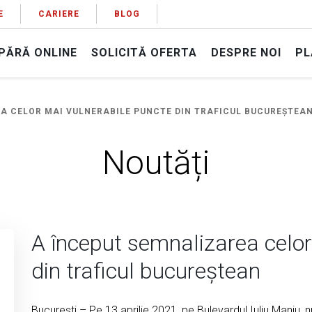
E
CARIERE
BLOG
PĂRĂ ONLINE
SOLICITĂ OFERTA
DESPRE NOI
PL
A CELOR MAI VULNERABILE PUNCTE DIN TRAFICUL BUCUREȘTEA
Noutăți
A început semnalizarea celor
din traficul bucureștean
București – Pe 13 aprilie 2021, pe Bulevardul Iuliu Maniu, n