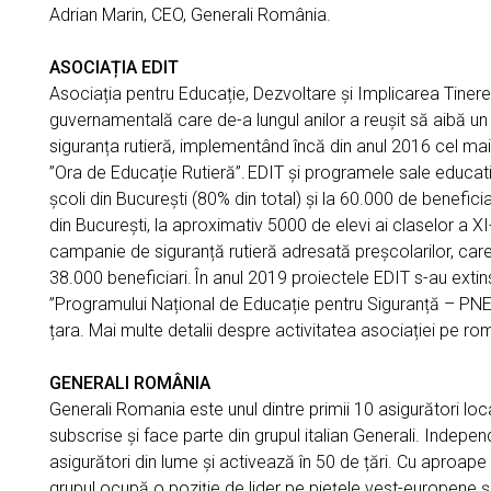
Adrian Marin, CEO, Generali România.
ASOCIAȚIA EDIT
Asociația pentru Educație, Dezvoltare și Implicarea Tinere
guvernamentală care de-a lungul anilor a reușit să aibă u
siguranța rutieră, implementând încă din anul 2016 cel mai s
”Ora de Educație Rutieră”. EDIT și programele sale educativ
școli din București (80% din total) și la 60.000 de beneficiari
din București, la aproximativ 5000 de elevi ai claselor a X
campanie de siguranță rutieră adresată preșcolarilor, care
38.000 beneficiari. În anul 2019 proiectele EDIT s-au extins
”Programului Național de Educație pentru Siguranță – PNES
țara. Mai multe detalii despre activitatea asociației pe ro
GENERALI ROMÂNIA
Generali Romania este unul dintre primii 10 asigurători lo
subscrise și face parte din grupul italian Generali. Indepen
asigurători din lume și activează în 50 de țări. Cu aproape 
grupul ocupă o poziție de lider pe piețele vest-europene ș