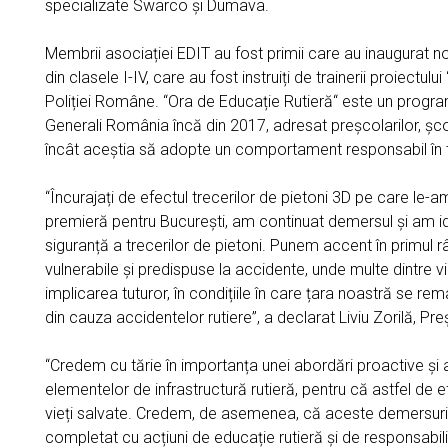
specializate Swarco și Dumava.
Membrii asociației EDIT au fost primii care au inaugurat no
din clasele I-IV, care au fost instruiți de trainerii proiectul
Poliției Române. “Ora de Educație Rutieră“ este un program
Generali România încă din 2017, adresat preșcolarilor, școla
încât aceștia să adopte un comportament responsabil în t
“Încurajați de efectul trecerilor de pietoni 3D pe care le
premieră pentru București, am continuat demersul și am ide
siguranță a trecerilor de pietoni. Punem accent în primul r
vulnerabile și predispuse la accidente, unde multe dintre v
implicarea tuturor, în condițiile în care țara noastră se rem
din cauza accidentelor rutiere”, a declarat Liviu Zorilă, Pre
“Credem cu tărie în importanța unei abordări proactive și 
elementelor de infrastructură rutieră, pentru că astfel de ef
vieți salvate. Credem, de asemenea, că aceste demersuri s
completat cu acțiuni de educație rutieră și de responsabiliza