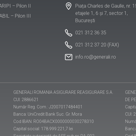
Piața Charles de Gaulle, nr. 1
 ARIPI – Pilon II
etajele 1, 6 și 7, sector 1,
ABIL – Pilon III
București
021 312 36 35
021 312 37 20 (FAX)
info.ro@generali.ro
GENERALI ROMANIA ASIGURARE REASIGURARE S.A.
GENE
CUI: 2886621
DE PE
Număr Reg. Com.: J2007017484401
Capita
Banca: UniCredit Bank Suc. Gr. Mora
CUI: 
Cod IBAN: RO04BACX0000000030278310
Numă
Capital social: 178.999.221,7 lei
Banc
Societate autorizată de ASF sub nr. RA-002
Cod 