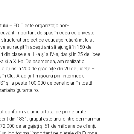
tului – EDIT este organizația non-
n cuvânt important de spus în ceea ce privește
tructurat proiect de educație rutieră intitulat
e au reușit în acești ani să ajungă în 150 de
 din clasele a III-a și a IV-a, dar și în 25 de licee
I-a și a XII-a. De asemenea, am realizat o
 a ajuns în 200 de grădinițe din 20 de județe –
 în Cluj, Arad și Timișoara prin intermediul
” și la peste 100.000 de beneficiari în toată
maniainsiguranta.ro.
cali conform volumului total de prime brute
dent din 1831, grupul este unul dintre cei mai mari
72.000 de angajați și 61 de milioane de clienți,
i un loc tot mai important pe piețele din Europa