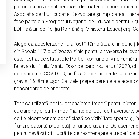
pietoni cu covor antiderapant din material bicomponent di
Asociația pentru Educație, Dezvoltare și Implicarea Tineret
face parte din Programul Național de Educație pentru Sig
EDIT alături de Poliția Română și Ministerul Educației și Cer
Alegerea acestei zone nu a fost întâmplătoare, în condițiil
din Școala 117 o utilizează zilnic pentru a traversa bulevar
este ilustrat de statisticile Poliției Române privind număr
Bulevardului Iuliu Maniu. Doar pe parcursul anului 2020, chiar
de pandemia COVID-19, au fost 21 de incidente rutiere, în
grav și 16 rănite ușor. Cauzele preponderente ale acestor
neacordarea de prioritate.
Tehnica utilizată pentru amenajarea trecerii pentru pieton
culoare roșie, cu 17 metri înainte de locul de traversare,
de tip bicomponent beneficiază de vizibilitate sporită și, î
frânare datorită proprietăților antiderapante. De asemene
pentru nevăzători. Lucrările de reamenajare a trecerii de p