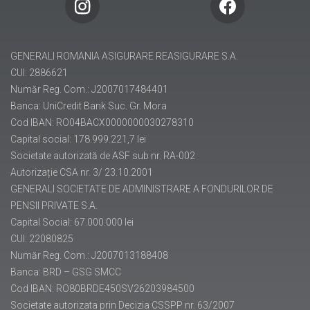
pensii@generali.ro
GENERALI ROMANIA ASIGURARE REASIGURARE S.A.
CUI: 2886621
Număr Reg. Com.: J2007017484401
Banca: UniCredit Bank Suc. Gr. Mora
Cod IBAN: RO04BACX0000000030278310
Capital social: 178.999.221,7 lei
Societate autorizată de ASF sub nr. RA-002
Autorizație CSA nr. 3/ 23.10.2001
GENERALI SOCIETATE DE ADMINISTRARE A FONDURILOR DE
PENSII PRIVATE S.A.
Capital Social: 67.000.000 lei
CUI: 22080825
Număr Reg. Com.: J2007013188408
Banca: BRD – GSG SMCC
Cod IBAN: RO80BRDE450SV26203984500
Societate autorizata prin Decizia CSSPP nr. 63/2007