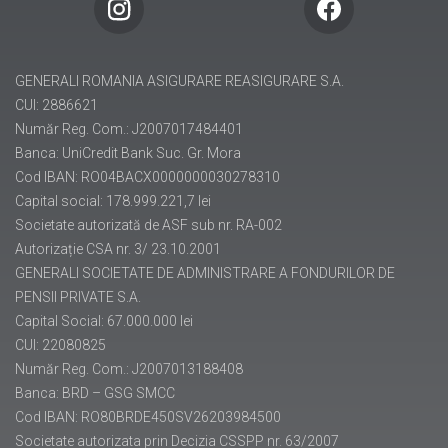
pensii@generali.ro
GENERALI ROMANIA ASIGURARE REASIGURARE S.A.
CUI: 2886621
Număr Reg. Com.: J2007017484401
Banca: UniCredit Bank Suc. Gr. Mora
Cod IBAN: RO04BACX0000000030278310
Capital social: 178.999.221,7 lei
Societate autorizată de ASF sub nr. RA-002
Autorizație CSA nr. 3/ 23.10.2001
GENERALI SOCIETATE DE ADMINISTRARE A FONDURILOR DE
PENSII PRIVATE S.A.
Capital Social: 67.000.000 lei
CUI: 22080825
Număr Reg. Com.: J2007013188408
Banca: BRD – GSG SMCC
Cod IBAN: RO80BRDE450SV26203984500
Societate autorizata prin Decizia CSSPP nr. 63/2007