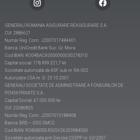
pensii@generali.ro
GENERALI ROMANIA ASIGURARE REASIGURARE S.A.
CUI: 2886621
Număr Reg. Com.: J2007017484401
Banca: UniCredit Bank Suc. Gr. Mora
Cod IBAN: RO04BACX0000000030278310
Capital social: 178.999.221,7 lei
Societate autorizată de ASF sub nr. RA-002
Autorizație CSA nr. 3/ 23.10.2001
GENERALI SOCIETATE DE ADMINISTRARE A FONDURILOR DE
PENSII PRIVATE S.A.
Capital Social: 67.000.000 lei
CUI: 22080825
Număr Reg. Com.: J2007013188408
Banca: BRD – GSG SMCC
Cod IBAN: RO80BRDE450SV26203984500
Societate autorizata prin Decizia CSSPP nr. 63/2007