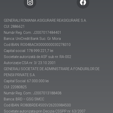
pensii@generali.ro
GENERALI ROMANIA ASIGURARE REASIGURARE S.A.
CUI: 2886621
Număr Reg. Com.: J2007017484401
Banca: UniCredit Bank Suc. Gr. Mora
Cod IBAN: RO04BACX0000000030278310
Capital social: 178.999.221,7 lei
Societate autorizată de ASF sub nr. RA-002
Autorizație CSA nr. 3/ 23.10.2001
GENERALI SOCIETATE DE ADMINISTRARE A FONDURILOR DE
PENSII PRIVATE S.A.
Capital Social: 67.000.000 lei
CUI: 22080825
Număr Reg. Com.: J2007013188408
Banca: BRD – GSG SMCC
Cod IBAN: RO80BRDE450SV26203984500
Societate autorizata prin Decizia CSSPP nr. 63/2007