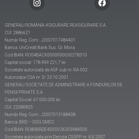
pensii@generali.ro
GENERALI ROMANIA ASIGURARE REASIGURARE S.A.
CUI: 2886621
Număr Reg. Com.: J2007017484401
Banca: UniCredit Bank Suc. Gr. Mora
Cod IBAN: RO04BACX0000000030278310
Capital social: 178.999.221,7 lei
Societate autorizată de ASF sub nr. RA-002
Autorizație CSA nr. 3/ 23.10.2001
GENERALI SOCIETATE DE ADMINISTRARE A FONDURILOR DE
PENSII PRIVATE S.A.
Capital Social: 67.000.000 lei
CUI: 22080825
Număr Reg. Com.: J2007013188408
Banca: BRD – GSG SMCC
Cod IBAN: RO80BRDE450SV26203984500
Societate autorizata prin Decizia CSSPP nr. 63/2007