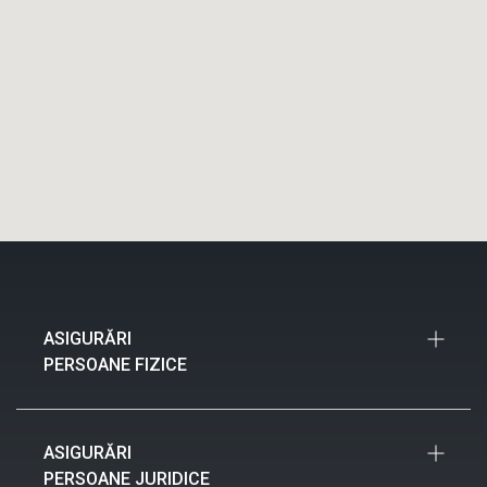
ASIGURĂRI
PERSOANE FIZICE
Asigurări Auto
ASIGURĂRI
Asigurări Locuințe
PERSOANE JURIDICE