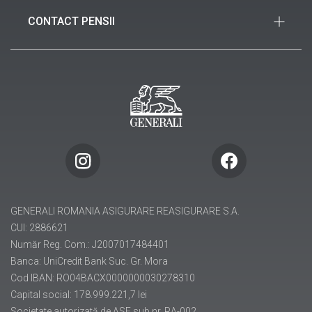
Piața Charles de Gaulle, nr. 15, etajele 1, 6 și 7,
Noutăți
sector 1, București
CONTACT PENSII
Birou de presă
021 312 36 35
Piața Charles de Gaulle nr. 15, etajul 1, Sector 1,
021 312 37 20 (FAX)
București
info.ro@generali.ro
021 313 51 50
(40) 021 313 51 70 (FAX)
pensii@generali.ro
GENERALI ROMANIA ASIGURARE REASIGURARE S.A.
CUI: 2886621
Număr Reg. Com.: J2007017484401
Banca: UniCredit Bank Suc. Gr. Mora
Cod IBAN: RO04BACX0000000030278310
Capital social: 178.999.221,7 lei
Societate autorizată de ASF sub nr. RA-002