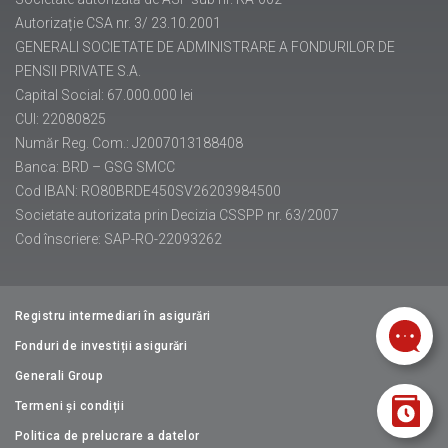
Autorizație CSA nr. 3/ 23.10.2001
GENERALI SOCIETATE DE ADMINISTRARE A FONDURILOR DE
PENSII PRIVATE S.A.
Capital Social: 67.000.000 lei
CUI: 22080825
Număr Reg. Com.: J2007013188408
Banca: BRD – GSG SMCC
Cod IBAN: RO80BRDE450SV26203984500
Societate autorizata prin Decizia CSSPP nr. 63/2007
Cod înscriere: SAP-RO-22093262
Registru intermediari în asigurări
Fonduri de investiții asigurări
Generali Group
Termeni și condiții
Politica de prelucrare a datelor