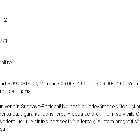
i 2,
771
ali.ro
arti - 09:00-14:00, Miercuri - 09:00-14:00, Joi - 09:00-14:00, Vineri
minica - inchis
un venit în Suceava-Falticeni! Ne pasă cu adevărat de viitorul și pr
eritatea, siguranța, consilierea – ceea ce oferim prin serviciile Ge
, vedem lucrurile dintr-o perspectivă diferită și suntem pregătiți s
tri.