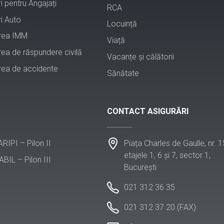
i pentru Angajați
RCA
i Auto
Locuință
rea IMM
Viață
rea de răspundere civilă
Vacanțe și călătorii
rea de accidente
Sănătate
CONTACT ASIGURĂRI
Piața Charles de Gaulle, nr. 1
 ARIPI – Pilon II
etajele 1, 6 și 7, sector 1,
ABIL – Pilon III
București
021 312 36 35
021 312 37 20 (FAX)