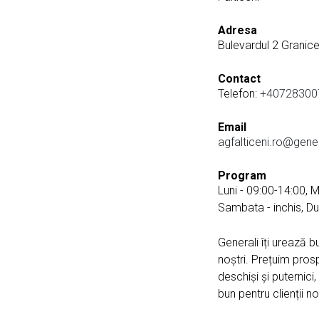
Adresa
Bulevardul 2 Granicer
Contact
Telefon:
+40728300
Email
agfalticeni.ro@gener
Program
Luni - 09:00-14:00, M
Sambata - inchis, Du
Generali îți urează b
noștri. Prețuim prosp
deschiși și puternici
bun pentru clienții noș