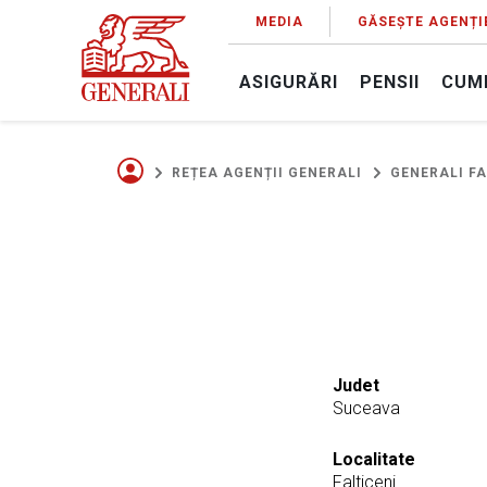
MEDIA
GĂSEȘTE AGENȚI
ASIGURĂRI
PENSII
CUM
REȚEA AGENȚII GENERALI
GENERALI FA
Judet
Suceava
Localitate
Falticeni