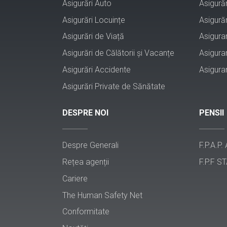
Asigurări Auto
Asigurăr
Asigurări Locuințe
Asigurăr
Asigurări de Viață
Asigura
Asigurări de Călătorii și Vacanțe
Asigura
Asigurări Accidente
Asigura
Asigurări Private de Sănătate
DESPRE NOI
PENSII
Despre Generali
F.P.A.P.
Rețea agenții
F.P.F ST
Cariere
The Human Safety Net
Conformitate