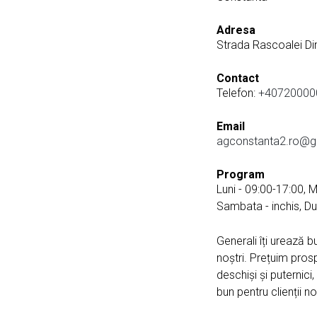
Adresa
Strada Rascoalei Di
Contact
Telefon:
+40720000
Email
agconstanta2.ro@ge
Program
Luni - 09:00-17:00, M
Sambata - inchis, Du
Generali îți urează b
noștri. Prețuim prosp
deschiși și puternici
bun pentru clienții noș