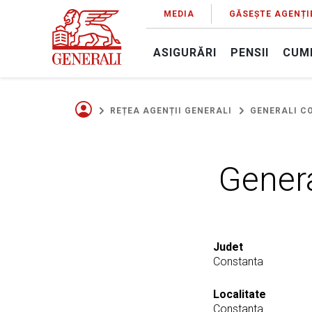
MEDIA
GĂSEȘTE AGENȚI
ASIGURĂRI
PENSII
CUM
REȚEA AGENȚII GENERALI
GENERALI C
Gener
Judet
Constanta
Localitate
Constanta