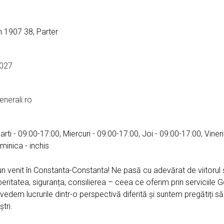
n 1907 38, Parter
027
nerali.ro
arti - 09:00-17:00, Miercuri - 09:00-17:00, Joi - 09:00-17:00, Vineri
minica - inchis
un venit în Constanta-Constanta! Ne pasă cu adevărat de viitorul și
eritatea, siguranța, consilierea – ceea ce oferim prin serviciile Ge
, vedem lucrurile dintr-o perspectivă diferită și suntem pregătiți s
tri.