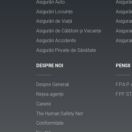
Asigurări Auto
Asigurăr
Asigurări Locuințe
Asigurăr
Asigurări de Viață
Asigura
Asigurări de Călătorii și Vacanțe
Asigura
Asigurări Accidente
Asigura
Asigurări Private de Sănătate
DESPRE NOI
PENSII
Despre Generali
F.P.A.P.
Rețea agenții
F.P.F ST
Cariere
The Human Safety Net
Conformitate