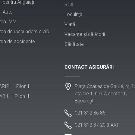
i pentru Angajați
RCA
i Auto
Locuință
rea IMM
Viață
rea de răspundere civilă
Vacanțe și călătorii
rea de accidente
Sănătate
CONTACT ASIGURĂRI
Piața Charles de Gaulle, nr. 1
 ARIPI – Pilon II
etajele 1, 6 și 7, sector 1,
ABIL – Pilon III
București
021 312 36 35
021 312 37 20 (FAX)