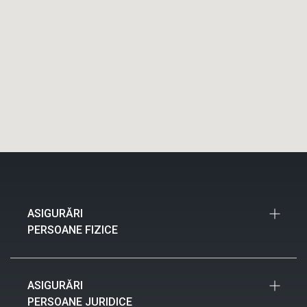
ASIGURĂRI
PERSOANE FIZICE
Asigurări Auto
ASIGURĂRI
Asigurări Locuințe
PERSOANE JURIDICE