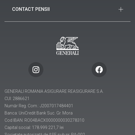
Piața Charles de Gaulle, nr. 15, etajele 1, 6 și 7,
Noutăți
sector 1, București
CONTACT PENSII
Birou de presă
021 312 36 35
Piața Charles de Gaulle nr. 15, etajul 1, Sector 1,
021 312 37 20 (FAX)
București
info.ro@generali.ro
021 313 51 50
(40) 021 313 51 70 (FAX)
pensii@generali.ro
GENERALI ROMANIA ASIGURARE REASIGURARE S.A.
CUI: 2886621
Număr Reg. Com.: J2007017484401
Banca: UniCredit Bank Suc. Gr. Mora
Cod IBAN: RO04BACX0000000030278310
Capital social: 178.999.221,7 lei
Societate autorizată de ASF sub nr. RA-002