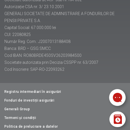
Autorizație CSA nr. 3/ 23.10.2001
GENERALI SOCIETATE DE ADMINISTRARE A FONDURILOR DE
PENSII PRIVATE S.A.
Capital Social: 67.000.000 lei
CUI: 22080825
Număr Reg. Com.: J2007013188408
Banca: BRD – GSG SMCC
Cod IBAN: RO80BRDE450SV26203984500
Societate autorizata prin Decizia CSSPP nr. 63/2007
Cod înscriere: SAP-RO-22093262
Registru intermediari în asigurări
Fonduri de investiții asigurări
Generali Group
Termeni și condiții
Politica de prelucrare a datelor