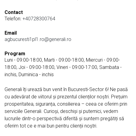
Contact
Telefon:
+40728300764
Email
agbucuresti1pl1.ro@generali.ro
Program
Luni - 09:00-18:00, Marti - 09:00-18:00, Miercuri - 09:00-
18:00, Joi - 09:00-18:00, Vineri - 09:00-17:00, Sambata -
inchis, Duminica - inchis
Generali îți urează bun venit în Bucuresti-Sector 6! Ne pasă
cu adevărat de viitorul și prezentul clienților noștri. Prețuim
prosperitatea, siguranța, consilierea – ceea ce oferim prin
serviciile Generali. Curioși, deschiși și puternici, vedem
lucrurile dintr-o perspectivă diferită și suntem pregătiți să
oferim tot ce e mai bun pentru clienții noștri.