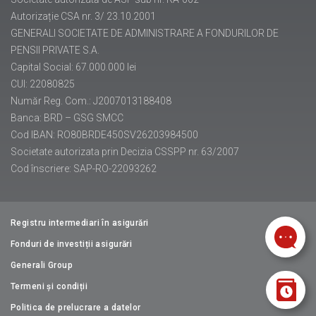
Autorizație CSA nr. 3/ 23.10.2001
GENERALI SOCIETATE DE ADMINISTRARE A FONDURILOR DE
PENSII PRIVATE S.A.
Capital Social: 67.000.000 lei
CUI: 22080825
Număr Reg. Com.: J2007013188408
Banca: BRD – GSG SMCC
Cod IBAN: RO80BRDE450SV26203984500
Societate autorizata prin Decizia CSSPP nr. 63/2007
Cod înscriere: SAP-RO-22093262
Registru intermediari în asigurări
Fonduri de investiții asigurări
Generali Group
Termeni și condiții
Politica de prelucrare a datelor