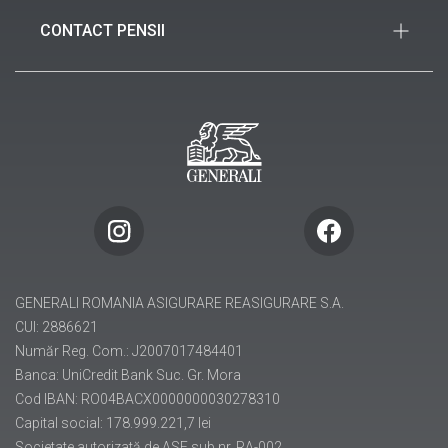
Piața Charles de Gaulle, nr. 15, etajele 1, 6 și 7,
Noutăți
sector 1, București
CONTACT PENSII
Birou de presă
021 312 36 35
Piața Charles de Gaulle nr. 15, etajul 1, Sector 1,
021 312 37 20 (FAX)
București
info.ro@generali.ro
021 313 51 50
(40) 021 313 51 70 (FAX)
pensii@generali.ro
GENERALI ROMANIA ASIGURARE REASIGURARE S.A.
CUI: 2886621
Număr Reg. Com.: J2007017484401
Banca: UniCredit Bank Suc. Gr. Mora
Cod IBAN: RO04BACX0000000030278310
Capital social: 178.999.221,7 lei
Societate autorizată de ASF sub nr. RA-002