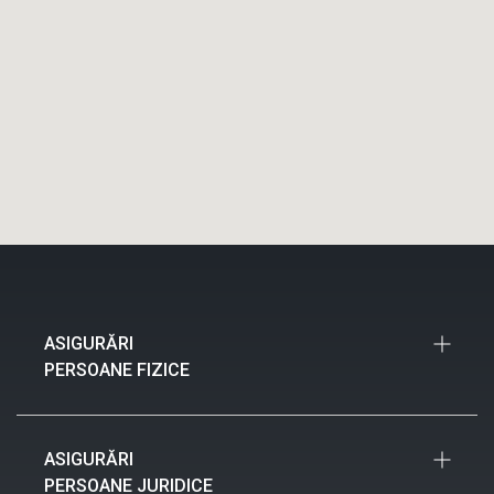
ASIGURĂRI
PERSOANE FIZICE
Asigurări Auto
ASIGURĂRI
Asigurări Locuințe
PERSOANE JURIDICE