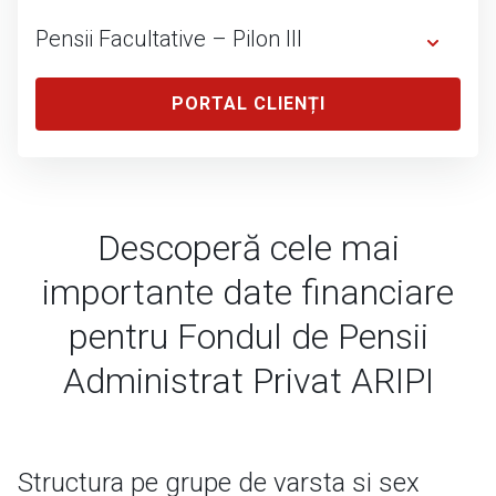
Generali Pensii
Pensii Facultative – Pilon III
Despre Pensiile Obligatorii – Pilon II
PORTAL CLIENȚI
Despre Pensiile Facultative – Pilon III
F.P.A.P. ARIPI (Pilon II)
F.P.F. STABIL (Pilon III)
Acte și rapoarte
Descoperă cele mai
Acte și rapoarte
importante date financiare
pentru Fondul de Pensii
Administrat Privat ARIPI
Structura pe grupe de varsta si sex